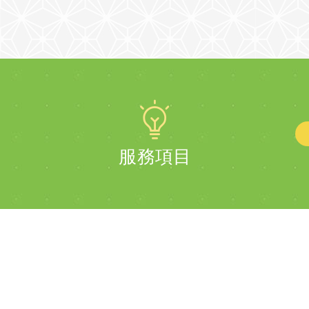
合少量多樣式加工，如模具、環規、工具
要。
室....等，移動...
服務項目