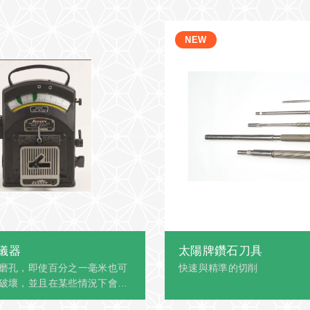
儀器
太陽牌鑽石刀具
磨孔，即使百分之一毫米也可
快速與精準的切削
破壞，並且在某些情況下會導
此，提供精確的孔徑計非常重