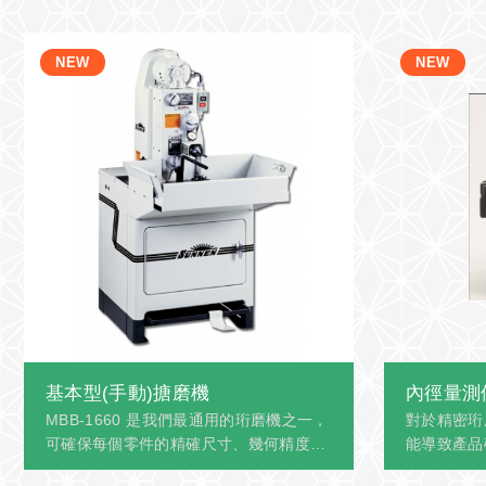
基本型(手動)搪磨機
內徑量測
MBB-1660 是我們最通用的珩磨機之一，
對於精密珩
可確保每個零件的精確尺寸、幾何精度和
能導致產品
高度受控的光潔度。 MBB-1660D機型適
致故障。因