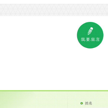
我.要.留.言
姓名